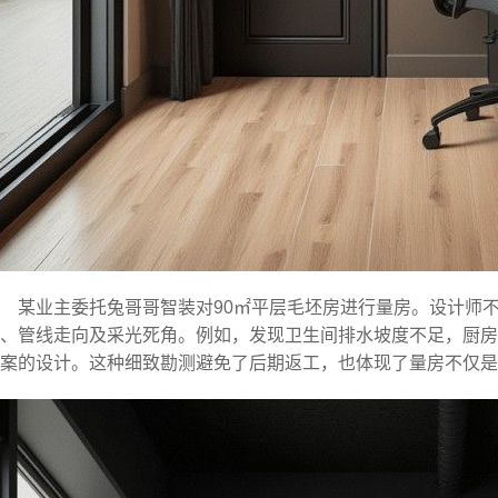
某业主委托兔哥哥智装对90㎡平层毛坯房进行量房。设计师
、管线走向及采光死角。例如，发现卫生间排水坡度不足，厨房
案的设计。这种细致勘测避免了后期返工，也体现了量房不仅是